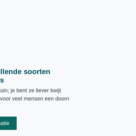
llende soorten
rs
uin; je bent ze liever kwijt
is voor veel mensen een doorn
atie