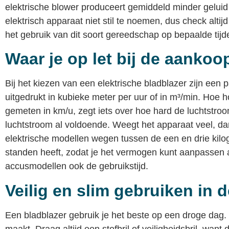
elektrische blower produceert gemiddeld minder geluid 
elektrisch apparaat niet stil te noemen, dus check a
het gebruik van dit soort gereedschap op bepaalde tijd
Waar je op let bij de aankoo
Bij het kiezen van een elektrische bladblazer zijn een
uitgedrukt in kubieke meter per uur of in m³/min. Hoe h
gemeten in km/u, zegt iets over hoe hard de luchtstro
luchtstroom al voldoende. Weegt het apparaat veel, d
elektrische modellen wegen tussen de een en drie kilog
standen heeft, zodat je het vermogen kunt aanpassen aa
accusmodellen ook de gebruikstijd.
Veilig en slim gebruiken in d
Een bladblazer gebruik je het beste op een droge dag. 
maakt. Draag altijd een stofbril of veiligheidsbril, wan