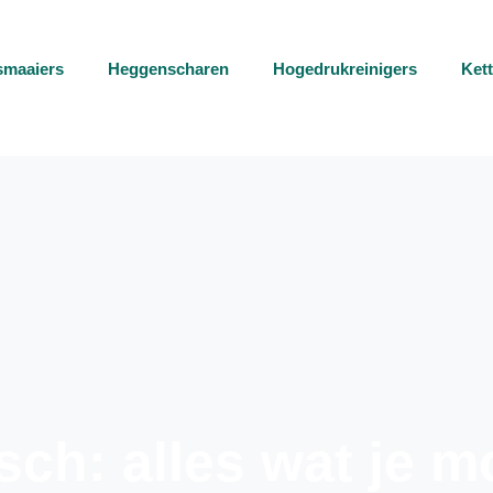
smaaiers
Heggenscharen
Hogedrukreinigers
Ket
isch: alles wat je 