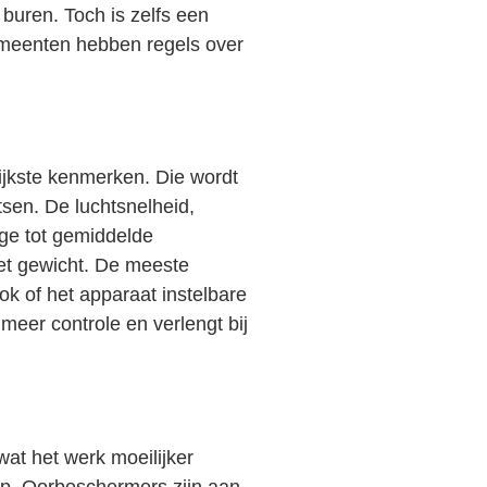
 buren. Toch is zelfs een
gemeenten hebben regels over
rijkste kenmerken. Die wordt
tsen. De luchtsnelheid,
age tot gemiddelde
het gewicht. De meeste
ok of het apparaat instelbare
meer controle en verlengt bij
wat het werk moeilijker
s op. Oorbeschermers zijn aan