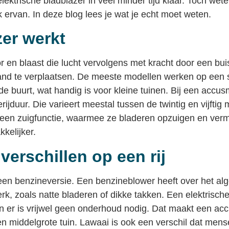
ektrische bladblazer in veel minder tijd klaar. Toch we
 ervan. In deze blog lees je wat je echt moet weten.
zer werkt
r en blaast die lucht vervolgens met kracht door een bui
and te verplaatsen. De meeste modellen werken op een s
de buurt, wat handig is voor kleine tuinen. Bij een accus
jduur. Die varieert meestal tussen de twintig en vijftig 
en zuigfunctie, waarmee ze bladeren opzuigen en verm
kelijker.
verschillen op een rij
 een benzineversie. Een benzineblower heeft over het 
 zoals natte bladeren of dikke takken. Een elektrische var
 en er is vrijwel geen onderhoud nodig. Dat maakt een ac
en middelgrote tuin. Lawaai is ook een verschil dat me