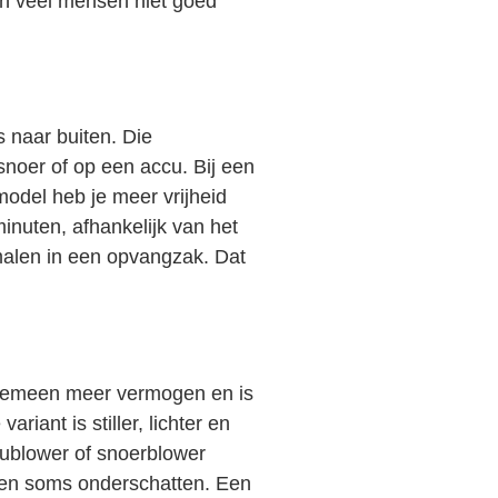
ten veel mensen niet goed
s naar buiten. Die
noer of op een accu. Bij een
model heb je meer vrijheid
minuten, afhankelijk van het
alen in een opvangzak. Dat
algemeen meer vermogen en is
iant is stiller, lichter en
cublower of snoerblower
nsen soms onderschatten. Een