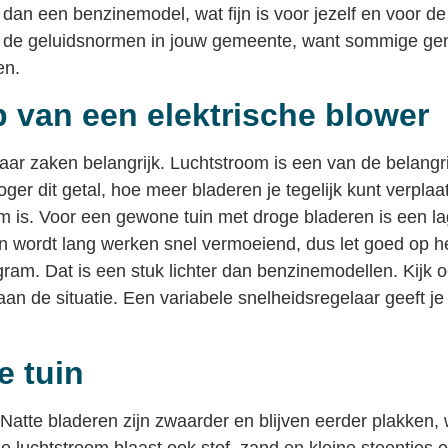
dan een benzinemodel, wat fijn is voor jezelf en voor de
ltijd de geluidsnormen in jouw gemeente, want sommige 
en.
p van een elektrische blower
 paar zaken belangrijk. Luchtstroom is een van de belang
oger dit getal, hoe meer bladeren je tegelijk kunt verplaa
om is. Voor een gewone tuin met droge bladeren is een l
an wordt lang werken snel vermoeiend, dus let goed op 
ram. Dat is een stuk lichter dan benzinemodellen. Kijk o
n de situatie. Een variabele snelheidsregelaar geeft je 
e tuin
Natte bladeren zijn zwaarder en blijven eerder plakken, 
t de luchtstroom blaast ook stof, zand en kleine steentje