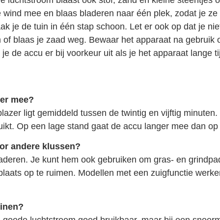
 de wind mee en blaas bladeren naar één plek, zodat je ze
 je de tuin in één stap schoon. Let er ook op dat je niet
m of blaas je zaad weg. Bewaar het apparaat na gebruik 
 de accu er bij voorkeur uit als je het apparaat lange tij
zer mee?
azer ligt gemiddeld tussen de twintig en vijftig minuten. 
ruikt. Op een lage stand gaat de accu langer mee dan op
oor andere klussen?
 bladeren. Je kunt hem ook gebruiken om gras- en grindp
plaats op te ruimen. Modellen met een zuigfunctie werke
uinen?
n goede luchtstroom goed bruikbaar, maar bij een snoerm