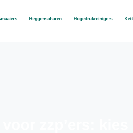
smaaiers
Heggenscharen
Hogedrukreinigers
Ket
voor zzp’ers: kies