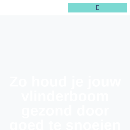
Zo houd je jouw
vlinderboom
gezond door
goed te snoeien