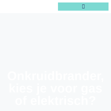
Onkruidbrander,
kies je voor gas
of elektrisch?