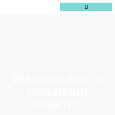
Waarom zou je
Oxaalzuur
kopen?