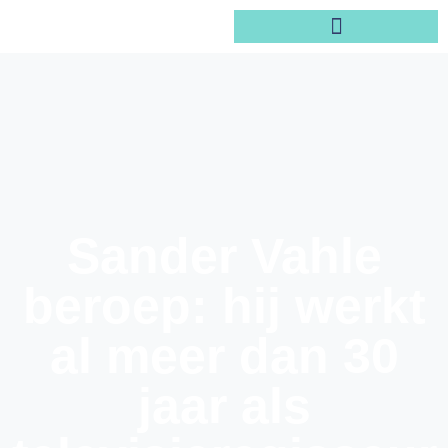
Sander Vahle
beroep: hij werkt
al meer dan 30
jaar als