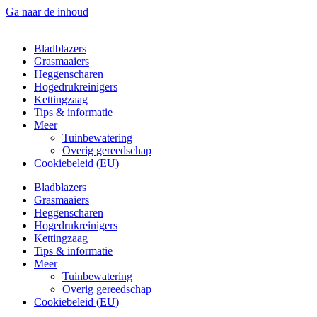
Ga naar de inhoud
Bladblazers
Grasmaaiers
Heggenscharen
Hogedrukreinigers
Kettingzaag
Tips & informatie
Meer
Tuinbewatering
Overig gereedschap
Cookiebeleid (EU)
Bladblazers
Grasmaaiers
Heggenscharen
Hogedrukreinigers
Kettingzaag
Tips & informatie
Meer
Tuinbewatering
Overig gereedschap
Cookiebeleid (EU)