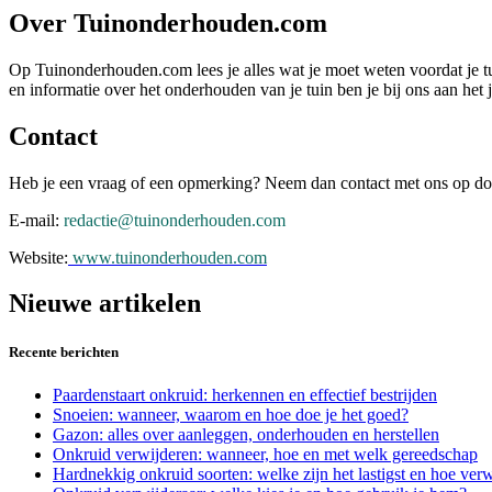
Over Tuinonderhouden.com
Op Tuinonderhouden.com lees je alles wat je moet weten voordat je tu
en informatie over het onderhouden van je tuin ben je bij ons aan het j
Contact
Heb je een vraag of een opmerking? Neem dan contact met ons op door
E-mail:
redactie@tuinonderhouden.com
Website:
www.tuinonderhouden.com
Nieuwe artikelen
Recente berichten
Paardenstaart onkruid: herkennen en effectief bestrijden
Snoeien: wanneer, waarom en hoe doe je het goed?
Gazon: alles over aanleggen, onderhouden en herstellen
Onkruid verwijderen: wanneer, hoe en met welk gereedschap
Hardnekkig onkruid soorten: welke zijn het lastigst en hoe verw