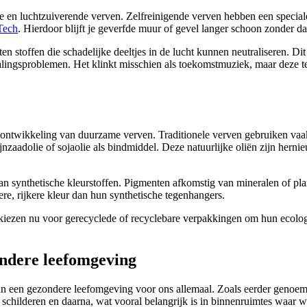
e en luchtzuiverende verven. Zelfreinigende verven hebben een speciale
Tech
. Hierdoor blijft je geverfde muur of gevel langer schoon zonder d
 stoffen die schadelijke deeltjes in de lucht kunnen neutraliseren. Dit
alingsproblemen. Het klinkt misschien als toekomstmuziek, maar deze t
de ontwikkeling van duurzame verven. Traditionele verven gebruiken v
nzaadolie of sojaolie als bindmiddel. Deze natuurlijke oliën zijn hernie
n synthetische kleurstoffen. Pigmenten afkomstig van mineralen of plan
re, rijkere kleur dan hun synthetische tegenhangers.
ezen nu voor gerecyclede of recyclebare verpakkingen om hun ecologisc
ondere leefomgeving
 aan een gezondere leefomgeving voor ons allemaal. Zoals eerder genoe
schilderen en daarna, wat vooral belangrijk is in binnenruimtes waar w