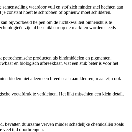
 samenstelling waardoor vuil en stof zich minder snel hechten aan
at je constant hoeft te schrobben of opnieuw moet schilderen.
 kan bijvoorbeeld helpen om de luchtkwaliteit binnenshuis te
echnologieën zijn al beschikbaar op de markt en worden steeds
aak petrochemische producten als bindmiddelen en pigmenten.
uwbaar en biologisch afbreekbaar, wat een stuk beter is voor het
ten bieden niet alleen een breed scala aan kleuren, maar zijn ook
he voetafdruk te verkleinen. Het lijkt misschien een klein detail,
md, bevatten duurzame verven minder schadelijke chemicaliën zoals
e veel tijd doorbrengen.