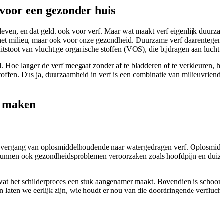
voor een gezonder huis
even, en dat geldt ook voor verf. Maar wat maakt verf eigenlijk duurza
r het milieu, maar ook voor onze gezondheid. Duurzame verf daarentegen
itstoot van vluchtige organische stoffen (VOS), die bijdragen aan luc
 Hoe langer de verf meegaat zonder af te bladderen of te verkleuren, hoe
offen. Dus ja, duurzaamheid in verf is een combinatie van milieuvriende
r maken
 de overgang van oplosmiddelhoudende naar watergedragen verf. Oplosm
aar kunnen ook gezondheidsproblemen veroorzaken zoals hoofdpijn en du
 wat het schilderproces een stuk aangenamer maakt. Bovendien is schoo
laten we eerlijk zijn, wie houdt er nou van die doordringende verfluc