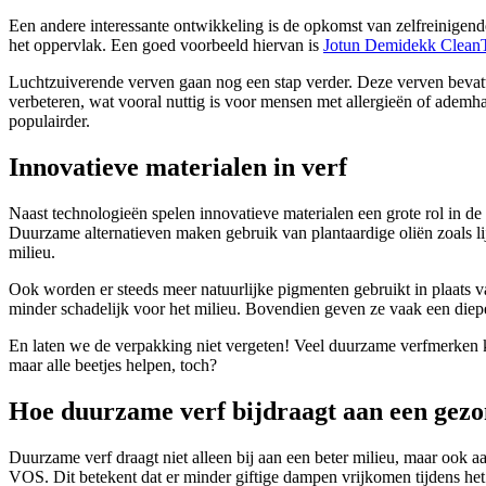
Een andere interessante ontwikkeling is de opkomst van zelfreinigend
het oppervlak. Een goed voorbeeld hiervan is
Jotun Demidekk Clean
Luchtzuiverende verven gaan nog een stap verder. Deze verven bevatten
verbeteren, wat vooral nuttig is voor mensen met allergieën of ademh
populairder.
Innovatieve materialen in verf
Naast technologieën spelen innovatieve materialen een grote rol in 
Duurzame alternatieven maken gebruik van plantaardige oliën zoals lij
milieu.
Ook worden er steeds meer natuurlijke pigmenten gebruikt in plaats va
minder schadelijk voor het milieu. Bovendien geven ze vaak een diepe
En laten we de verpakking niet vergeten! Veel duurzame verfmerken ki
maar alle beetjes helpen, toch?
Hoe duurzame verf bijdraagt aan een gez
Duurzame verf draagt niet alleen bij aan een beter milieu, maar ook
VOS. Dit betekent dat er minder giftige dampen vrijkomen tijdens het 