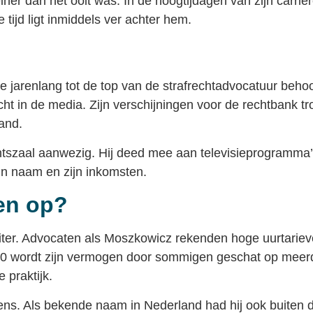
kleiner dan het ooit was. In de hoogtijdagen van zijn car
ijd ligt inmiddels ver achter hem.
jarenlang tot de top van de strafrechtadvocatuur beho
ht in de media. Zijn verschijningen voor de rechtbank tr
and.
chtszaal aanwezig. Hij deed mee aan televisieprogramma’s
ijn naam en zijn inkomsten.
en op?
pleiter. Advocaten als Moszkowicz rekenden hoge uurtarie
00 wordt zijn vermogen door sommigen geschat op meerd
 praktijk.
ns. Als bekende naam in Nederland had hij ook buiten 