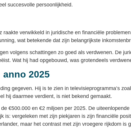
ieel succesvolle persoonlijkheid.
raakte verwikkeld in juridische en financiële problemen 
gunning, wat betekende dat zijn belangrijkste inkomstenb
mogen volgens schattingen zo goed als verdwenen. De jur
eëist. Wat hij had opgebouwd, was grotendeels verdwen
 anno 2025
ing gegeven. Hij is te zien in televisieprogramma’s zo
l hij daarmee verdient, is niet bekend gemaakt.
 de €500.000 en €2 miljoen per 2025. De uiteenlopende 
 is: vergeleken met zijn piekjaren is zijn financiële posit
nder, maar het contrast met zijn vroegere rijkdom is g