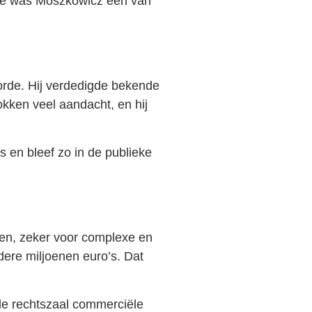
rière was Moszkowicz een van
orde. Hij verdedigde bekende
okken veel aandacht, en hij
 en bleef zo in de publieke
ven, zeker voor complexe en
ere miljoenen euro’s. Dat
de rechtszaal commerciële