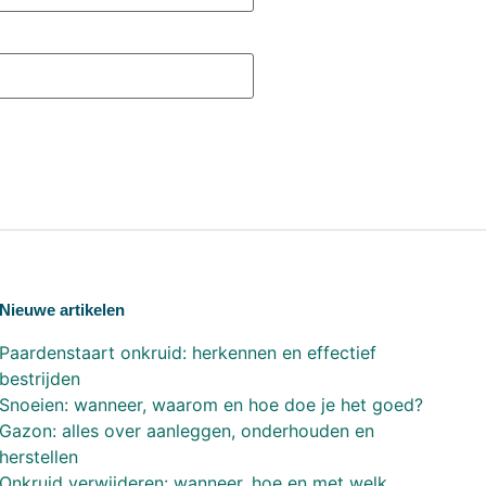
Nieuwe artikelen
Paardenstaart onkruid: herkennen en effectief
bestrijden
Snoeien: wanneer, waarom en hoe doe je het goed?
Gazon: alles over aanleggen, onderhouden en
herstellen
Onkruid verwijderen: wanneer, hoe en met welk