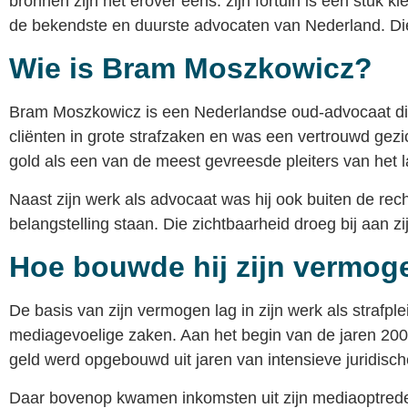
bronnen zijn het erover eens: zijn fortuin is een stuk 
de bekendste en duurste advocaten van Nederland. Die t
Wie is Bram Moszkowicz?
Bram Moszkowicz is een Nederlandse oud-advocaat die 
cliënten in grote strafzaken en was een vertrouwd gezic
gold als een van de meest gevreesde pleiters van het l
Naast zijn werk als advocaat was hij ook buiten de re
belangstelling staan. Die zichtbaarheid droeg bij aan z
Hoe bouwde hij zijn vermog
De basis van zijn vermogen lag in zijn werk als straf
mediagevoelige zaken. Aan het begin van de jaren 20
geld werd opgebouwd uit jaren van intensieve juridische
Daar bovenop kwamen inkomsten uit zijn mediaoptrede