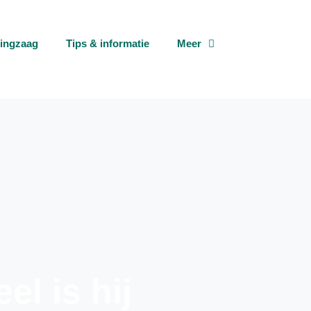
tingzaag
Tips & informatie
Meer
l is hij