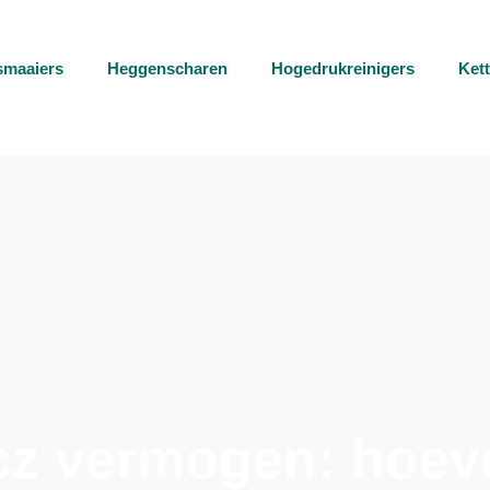
smaaiers
Heggenscharen
Hogedrukreinigers
Ket
 vermogen: hoevee