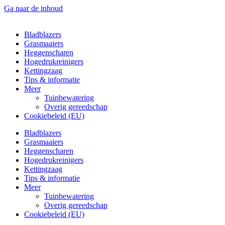
Ga naar de inhoud
Bladblazers
Grasmaaiers
Heggenscharen
Hogedrukreinigers
Kettingzaag
Tips & informatie
Meer
Tuinbewatering
Overig gereedschap
Cookiebeleid (EU)
Bladblazers
Grasmaaiers
Heggenscharen
Hogedrukreinigers
Kettingzaag
Tips & informatie
Meer
Tuinbewatering
Overig gereedschap
Cookiebeleid (EU)