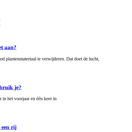
.
.
et aan?
ood plantenmateriaal te verwijderen. Dat doet de lucht,
bruik je?
 in het voorjaar en één keer in
een rij