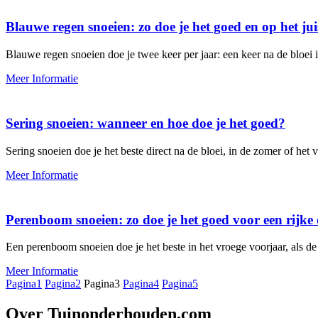
Blauwe regen snoeien: zo doe je het goed en op het j
Blauwe regen snoeien doe je twee keer per jaar: een keer na de bloei 
Meer Informatie
Sering snoeien: wanneer en hoe doe je het goed?
Sering snoeien doe je het beste direct na de bloei, in de zomer of het v
Meer Informatie
Perenboom snoeien: zo doe je het goed voor een rijke 
Een perenboom snoeien doe je het beste in het vroege voorjaar, als 
Meer Informatie
Pagina
1
Pagina
2
Pagina
3
Pagina
4
Pagina
5
Over Tuinonderhouden.com