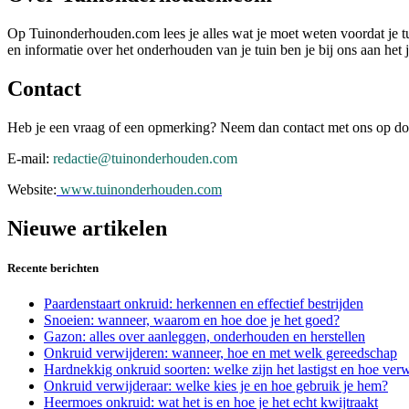
Op Tuinonderhouden.com lees je alles wat je moet weten voordat je tu
en informatie over het onderhouden van je tuin ben je bij ons aan het j
Contact
Heb je een vraag of een opmerking? Neem dan contact met ons op door
E-mail:
redactie@tuinonderhouden.com
Website:
www.tuinonderhouden.com
Nieuwe artikelen
Recente berichten
Paardenstaart onkruid: herkennen en effectief bestrijden
Snoeien: wanneer, waarom en hoe doe je het goed?
Gazon: alles over aanleggen, onderhouden en herstellen
Onkruid verwijderen: wanneer, hoe en met welk gereedschap
Hardnekkig onkruid soorten: welke zijn het lastigst en hoe verw
Onkruid verwijderaar: welke kies je en hoe gebruik je hem?
Heermoes onkruid: wat het is en hoe je het echt kwijtraakt